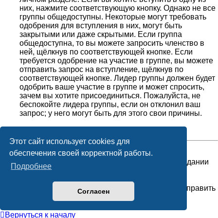
них, нажмите соответствующую кнопку. Однако не все
группы общедоступны. Некоторые могут требовать
одобрения для вступления в них, могут быть
закрытыми или даже скрытыми. Если группа
общедоступна, то вы можете запросить членство в
ней, щёлкнув по соответствующей кнопке. Если
требуется одобрение на участие в группе, вы можете
отправить запрос на вступление, щёлкнув по
соответствующей кнопке. Лидер группы должен будет
одобрить ваше участие в группе и может спросить,
зачем вы хотите присоединиться. Пожалуйста, не
беспокойте лидера группы, если он отклонил ваш
запрос; у него могут быть для этого свои причины.
Вернуться к началу
Этот сайт использует cookies для
обеспечения своей корректной работы.
Как мне стать лидером группы?
Лидеры групп обычно назначаются при их создании
Подробнее
администраторами конференции. Если вы
заинтересованы в создании группы, сначала
свяжитесь с администратором; попробуйте отправить
Согласен
ему личное сообщение.
Вернуться к началу