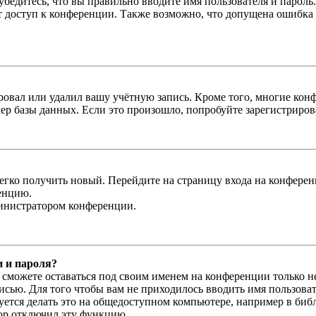
бедитесь, что вы правильно вводите имя пользователя и пароль
ыт доступ к конференции. Также возможно, что допущена ошибка
овал или удалил вашу учётную запись. Кроме того, многие кон
р базы данных. Если это произошло, попробуйте зарегистрироват
легко получить новый. Перейдите на страницу входа на конфер
енцию.
министратором конференции.
и и пароля?
ы сможете оставаться под своим именем на конференции только н
писью. Для того чтобы вам не приходилось вводить имя пользова
тся делать это на общедоступном компьютере, например в библи
тор отключил эту функцию.