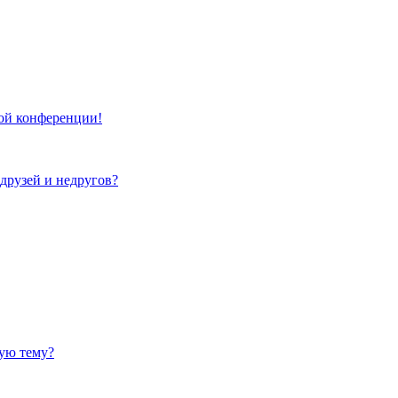
той конференции!
 друзей и недругов?
ную тему?