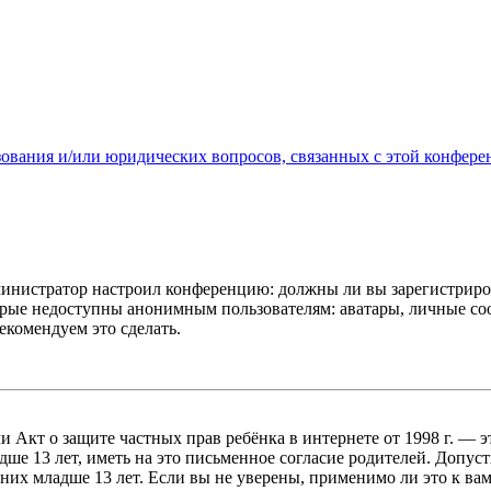
зования и/или юридических вопросов, связанных с этой конфере
администратор настроил конференцию: должны ли вы зарегистриро
рые недоступны анонимным пользователям: аватары, личные сообщ
екомендуем это сделать.
, или Акт о защите частных прав ребёнка в интернете от 1998 г.
е 13 лет, иметь на это письменное согласие родителей. Допус
х младше 13 лет. Если вы не уверены, применимо ли это к вам