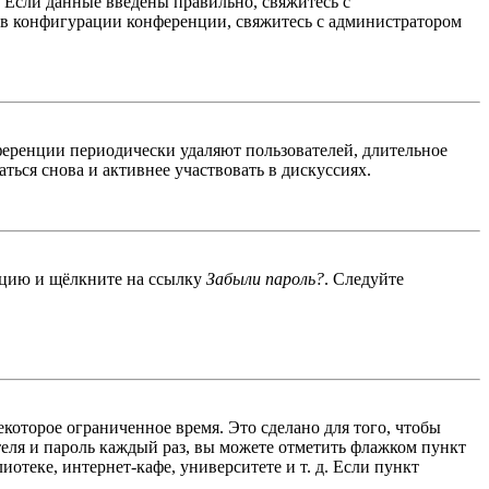
. Если данные введены правильно, свяжитесь с
 в конфигурации конференции, свяжитесь с администратором
ференции периодически удаляют пользователей, длительное
ься снова и активнее участвовать в дискуссиях.
енцию и щёлкните на ссылку
Забыли пароль?
. Следуйте
екоторое ограниченное время. Это сделано для того, чтобы
теля и пароль каждый раз, вы можете отметить флажком пункт
отеке, интернет-кафе, университете и т. д. Если пункт