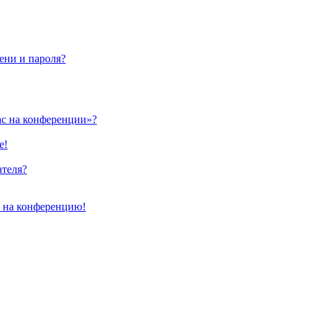
ени и пароля?
ас на конференции»?
е!
ателя?
и на конференцию!