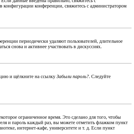
. Если данные введены правильно, свяжитесь с
 в конфигурации конференции, свяжитесь с администратором
ференции периодически удаляют пользователей, длительное
ься снова и активнее участвовать в дискуссиях.
енцию и щёлкните на ссылку
Забыли пароль?
. Следуйте
екоторое ограниченное время. Это сделано для того, чтобы
теля и пароль каждый раз, вы можете отметить флажком пункт
отеке, интернет-кафе, университете и т. д. Если пункт