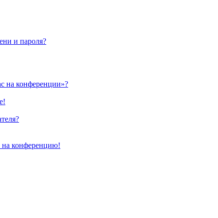
ени и пароля?
ас на конференции»?
е!
ателя?
и на конференцию!