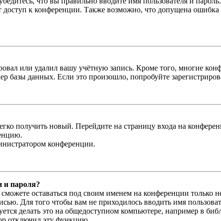
бедитесь, что вы правильно вводите имя пользователя и пароль
ыт доступ к конференции. Также возможно, что допущена ошибка
овал или удалил вашу учётную запись. Кроме того, многие кон
р базы данных. Если это произошло, попробуйте зарегистрироват
легко получить новый. Перейдите на страницу входа на конфер
енцию.
министратором конференции.
и и пароля?
ы сможете оставаться под своим именем на конференции только н
писью. Для того чтобы вам не приходилось вводить имя пользова
тся делать это на общедоступном компьютере, например в библи
тор отключил эту функцию.