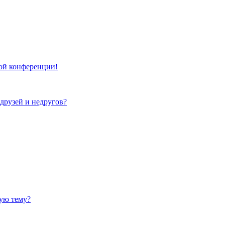
той конференции!
 друзей и недругов?
ную тему?