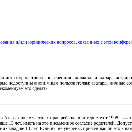
зования и/или юридических вопросов, связанных с этой конфере
администратор настроил конференцию: должны ли вы зарегистриро
рые недоступны анонимным пользователям: аватары, личные сообщ
екомендуем это сделать.
, или Акт о защите частных прав ребёнка в интернете от 1998 г.
е 13 лет, иметь на это письменное согласие родителей. Допус
х младше 13 лет. Если вы не уверены, применимо ли это к вам