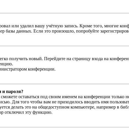
овал или удалил вашу учётную запись. Кроме того, многие кон
р базы данных. Если это произошло, попробуйте зарегистрироват
легко получить новый. Перейдите на страницу входа на конфер
енцию.
министратором конференции.
и и пароля?
ы сможете оставаться под своим именем на конференции только н
писью. Для того чтобы вам не приходилось вводить имя пользова
тся делать это на общедоступном компьютере, например в библи
тор отключил эту функцию.