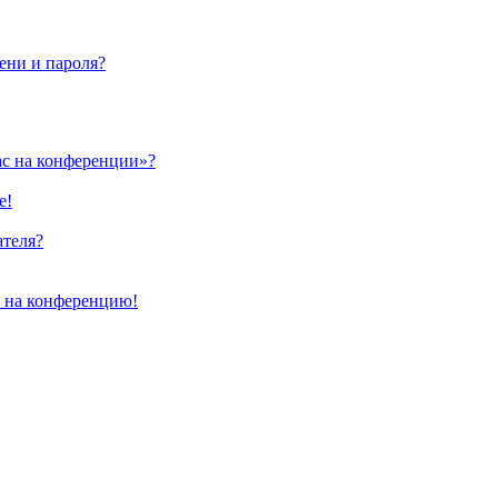
ени и пароля?
ас на конференции»?
е!
ателя?
и на конференцию!