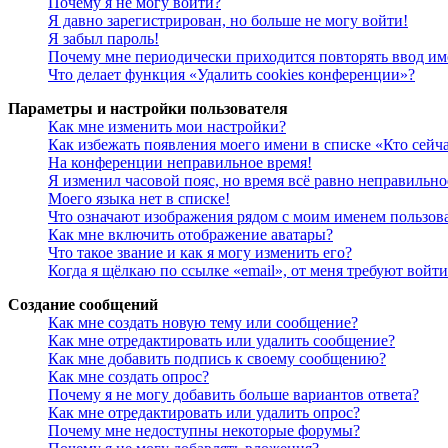
Почему я не могу войти?
Я давно зарегистрирован, но больше не могу войти!
Я забыл пароль!
Почему мне периодически приходится повторять ввод им
Что делает функция «Удалить cookies конференции»?
Параметры и настройки пользователя
Как мне изменить мои настройки?
Как избежать появления моего имени в списке «Кто сейч
На конференции неправильное время!
Я изменил часовой пояс, но время всё равно неправильно
Моего языка нет в списке!
Что означают изображения рядом с моим именем пользов
Как мне включить отображение аватары?
Что такое звание и как я могу изменить его?
Когда я щёлкаю по ссылке «email», от меня требуют войт
Создание сообщений
Как мне создать новую тему или сообщение?
Как мне отредактировать или удалить сообщение?
Как мне добавить подпись к своему сообщению?
Как мне создать опрос?
Почему я не могу добавить больше вариантов ответа?
Как мне отредактировать или удалить опрос?
Почему мне недоступны некоторые форумы?