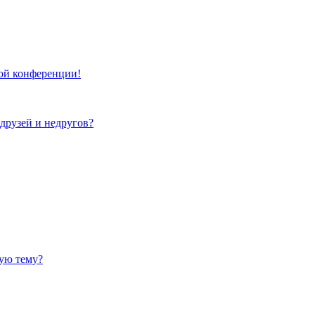
той конференции!
 друзей и недругов?
ную тему?