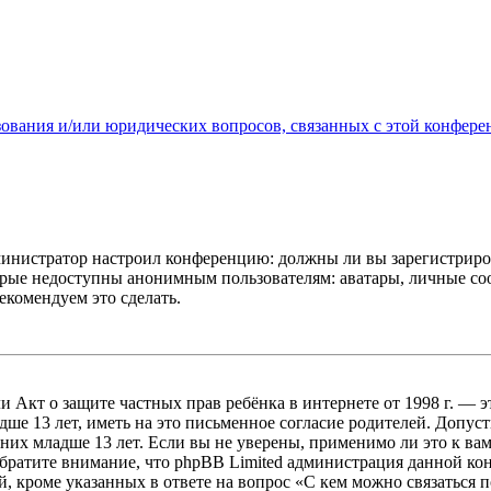
зования и/или юридических вопросов, связанных с этой конфере
администратор настроил конференцию: должны ли вы зарегистриро
рые недоступны анонимным пользователям: аватары, личные сообщ
екомендуем это сделать.
, или Акт о защите частных прав ребёнка в интернете от 1998 г.
е 13 лет, иметь на это письменное согласие родителей. Допус
х младше 13 лет. Если вы не уверены, применимо ли это к вам
Обратите внимание, что phpBB Limited администрация данной к
, кроме указанных в ответе на вопрос «С кем можно связаться 