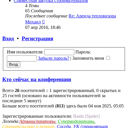
Совместная закупка стройматериалов
4
Темы
65
Сообщения
Последнее сообщение
Re: Аренда тепловизора
Перейти
Михаил
к
07 апр 2016, 18:46
последнему
сообщению
Вход
•
Регистрация
Имя пользователя:
Пароль:
Забыли пароль?
|
Запомнить меня
Кто сейчас на конференции
Всего
26
посетителей :: 1 зарегистрированный, 0 скрытых и
25 гостей (основано на активности пользователей за
последние 5 минут)
Больше всего посетителей (
813
) здесь было 04 ноя 2025, 05:05
Зарегистрированные пользователи:
Baidu [Spider]
Легенда:
Администраторы
,
Супермодераторы
,
Строительство и ремонт
,
Соседи
,
УК (управляющая