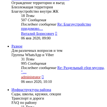
Ограждение территории и вьезд
Близлежащая территория
Благоустройство внутри ЖК
18
Темы
507
Сообщения
Последнее сообщение
Re: Благоустройство
придомово…
Перейти
Виталий Борисович
к
06 янв 2020, 09:00
последнему
сообщению
Разное
Для различных вопросов и тем
Группы WhatsApp и Viber
31
Темы
995
Сообщения
Последнее сообщение
Re: Раздельный сбор мусора,
"…
Перейти
administrator
к
06 июл 2020, 10:10
последнему
сообщению
Инфраструктура района
Сады, школы, кружки, секции
Транспорт и дороги
FAQ по району
11
Темы