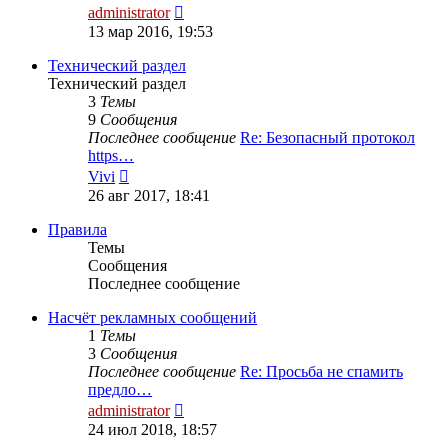
Перейти
administrator
к
13 мар 2016, 19:53
последнему
сообщению
Технический раздел
Технический раздел
3
Темы
9
Сообщения
Последнее сообщение
Re: Безопасный протокол
https…
Перейти
Vivi
к
26 авг 2017, 18:41
последнему
сообщению
Правила
Темы
Сообщения
Последнее сообщение
Насчёт рекламных сообщений
1
Темы
3
Сообщения
Последнее сообщение
Re: Просьба не спамить
предло…
Перейти
administrator
к
24 июл 2018, 18:57
последнему