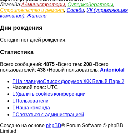
Легенда:
Администраторы
,
Супермодераторы
,
Строительство и ремонт
,
Соседи
,
УК (управляющая
компания)
,
Жители
Дни рождения
Сегодня нет дней рождения.
Статистика
Всего сообщений:
4875
•Всего тем:
208
•Всего
пользователей:
438
•Новый пользователь:
Antoniolal
На главную
Список форумов ЖК Белый Парк 2
Часовой пояс:
UTC
Удалить cookies конференции
Пользователи
Наша команда
Связаться с администрацией
Создано на основе
phpBB
® Forum Software © phpBB
Limited