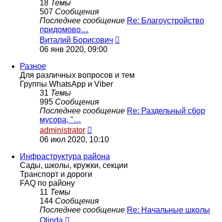
18
Темы
507
Сообщения
Последнее сообщение
Re: Благоустройство
придомово…
Перейти
Виталий Борисович
к
06 янв 2020, 09:00
последнему
сообщению
Разное
Для различных вопросов и тем
Группы WhatsApp и Viber
31
Темы
995
Сообщения
Последнее сообщение
Re: Раздельный сбор
мусора, "…
Перейти
administrator
к
06 июл 2020, 10:10
последнему
сообщению
Инфраструктура района
Сады, школы, кружки, секции
Транспорт и дороги
FAQ по району
11
Темы
144
Сообщения
Последнее сообщение
Re: Начальные школы
Перейти
Olinda