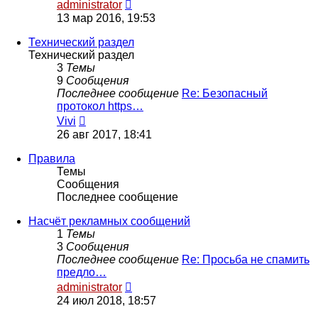
Перейти
administrator
к
13 мар 2016, 19:53
последнему
сообщению
Технический раздел
Технический раздел
3
Темы
9
Сообщения
Последнее сообщение
Re: Безопасный
протокол https…
Перейти
Vivi
к
26 авг 2017, 18:41
последнему
сообщению
Правила
Темы
Сообщения
Последнее сообщение
Насчёт рекламных сообщений
1
Темы
3
Сообщения
Последнее сообщение
Re: Просьба не спамить
предло…
Перейти
administrator
к
24 июл 2018, 18:57
последнему