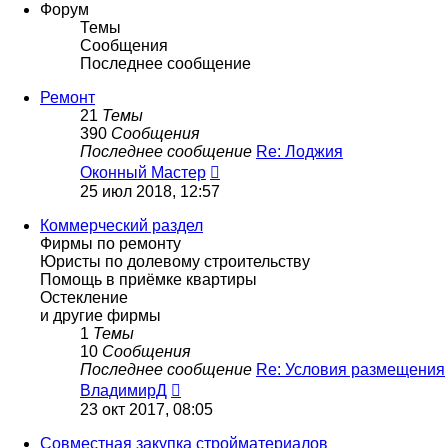
сообщению
Форум
Темы
Сообщения
Последнее сообщение
Ремонт
21
Темы
390
Сообщения
Последнее сообщение
Re: Лоджия
Перейти
Оконный Мастер
к
25 июл 2018, 12:57
последнему
сообщению
Коммерческий раздел
Фирмы по ремонту
Юристы по долевому строительству
Помощь в приёмке квартиры
Остекление
и другие фирмы
1
Темы
10
Сообщения
Последнее сообщение
Re: Условия размещения
Перейти
ВладимирД
к
23 окт 2017, 08:05
последнему
сообщению
Совместная закупка стройматериалов