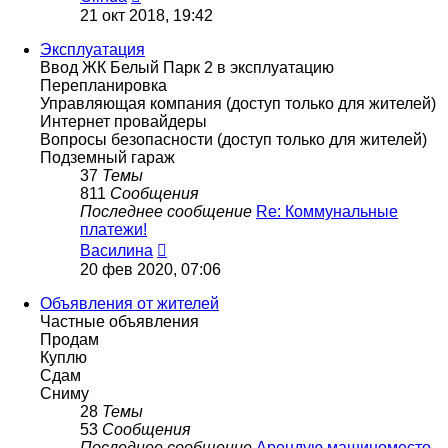
к
21 окт 2018, 19:42
последнему
сообщению
Эксплуатация
Ввод ЖК Белый Парк 2 в эксплуатацию
Перепланировка
Управляющая компания (доступ только для жителей)
Интернет провайдеры
Вопросы безопасности (доступ только для жителей)
Подземный гараж
37
Темы
811
Сообщения
Последнее сообщение
Re: Коммунальные
платежи!
Перейти
Василина
к
20 фев 2020, 07:06
последнему
сообщению
Объявления от жителей
Частные объявления
Продам
Куплю
Сдам
Сниму
28
Темы
53
Сообщения
Последнее сообщение
Арендую машиноместо