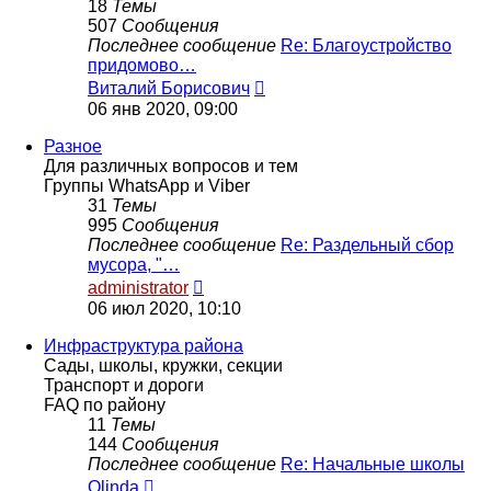
18
Темы
507
Сообщения
Последнее сообщение
Re: Благоустройство
придомово…
Перейти
Виталий Борисович
к
06 янв 2020, 09:00
последнему
сообщению
Разное
Для различных вопросов и тем
Группы WhatsApp и Viber
31
Темы
995
Сообщения
Последнее сообщение
Re: Раздельный сбор
мусора, "…
Перейти
administrator
к
06 июл 2020, 10:10
последнему
сообщению
Инфраструктура района
Сады, школы, кружки, секции
Транспорт и дороги
FAQ по району
11
Темы
144
Сообщения
Последнее сообщение
Re: Начальные школы
Перейти
Olinda