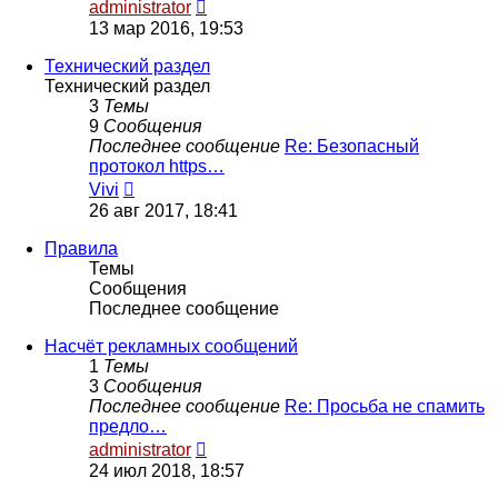
Перейти
administrator
к
13 мар 2016, 19:53
последнему
сообщению
Технический раздел
Технический раздел
3
Темы
9
Сообщения
Последнее сообщение
Re: Безопасный
протокол https…
Перейти
Vivi
к
26 авг 2017, 18:41
последнему
сообщению
Правила
Темы
Сообщения
Последнее сообщение
Насчёт рекламных сообщений
1
Темы
3
Сообщения
Последнее сообщение
Re: Просьба не спамить
предло…
Перейти
administrator
к
24 июл 2018, 18:57
последнему