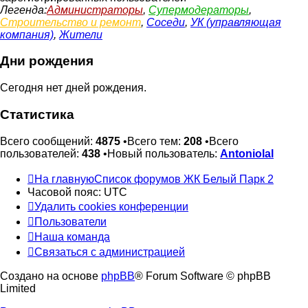
Легенда:
Администраторы
,
Супермодераторы
,
Строительство и ремонт
,
Соседи
,
УК (управляющая
компания)
,
Жители
Дни рождения
Сегодня нет дней рождения.
Статистика
Всего сообщений:
4875
•Всего тем:
208
•Всего
пользователей:
438
•Новый пользователь:
Antoniolal
На главную
Список форумов ЖК Белый Парк 2
Часовой пояс:
UTC
Удалить cookies конференции
Пользователи
Наша команда
Связаться с администрацией
Создано на основе
phpBB
® Forum Software © phpBB
Limited