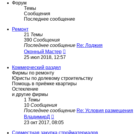
сообщению
Форум
Темы
Сообщения
Последнее сообщение
Ремонт
21
Темы
390
Сообщения
Последнее сообщение
Re: Лоджия
Перейти
Оконный Мастер
к
25 июл 2018, 12:57
последнему
сообщению
Коммерческий раздел
Фирмы по ремонту
Юристы по долевому строительству
Помощь в приёмке квартиры
Остекление
и другие фирмы
1
Темы
10
Сообщения
Последнее сообщение
Re: Условия размещения
Перейти
ВладимирД
к
23 окт 2017, 08:05
последнему
сообщению
Совместная закупка стройматериалов