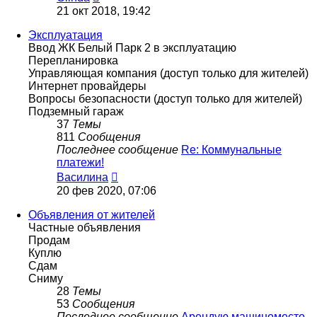
к
21 окт 2018, 19:42
последнему
сообщению
Эксплуатация
Ввод ЖК Белый Парк 2 в эксплуатацию
Перепланировка
Управляющая компания (доступ только для жителей)
Интернет провайдеры
Вопросы безопасности (доступ только для жителей)
Подземный гараж
37
Темы
811
Сообщения
Последнее сообщение
Re: Коммунальные
платежи!
Перейти
Василина
к
20 фев 2020, 07:06
последнему
сообщению
Объявления от жителей
Частные объявления
Продам
Куплю
Сдам
Сниму
28
Темы
53
Сообщения
Последнее сообщение
Арендую машиноместо