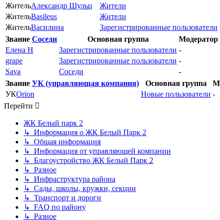
Житель
Александр Шульц
Жители
Житель
Basileus
Жители
Житель
Василина
Зарегистрированные пользователи
Звание
Соседи
Основная группа
Модератор
Елена Н
Зарегистрированные пользователи
-
grape
Зарегистрированные пользователи
-
Sava
Соседи
-
Звание
УК (управляющая компания)
Основная группа
М
УК
Orion
Новые пользователи
-
Перейти
ЖК Белый парк 2
↳ Информация о ЖК Белый Парк 2
↳ Общая информация
↳ Информация от управляющей компании
↳ Благоустройство ЖК Белый Парк 2
↳ Разное
↳ Инфраструктура района
↳ Сады, школы, кружки, секции
↳ Транспорт и дороги
↳ FAQ по району
↳ Разное