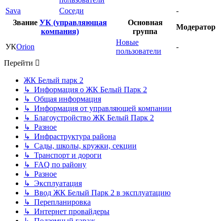
Sava
Соседи
-
Звание
УК (управляющая
Основная
Модератор
компания)
группа
Новые
УК
Orion
-
пользователи
Перейти
ЖК Белый парк 2
↳ Информация о ЖК Белый Парк 2
↳ Общая информация
↳ Информация от управляющей компании
↳ Благоустройство ЖК Белый Парк 2
↳ Разное
↳ Инфраструктура района
↳ Сады, школы, кружки, секции
↳ Транспорт и дороги
↳ FAQ по району
↳ Разное
↳ Эксплуатация
↳ Ввод ЖК Белый Парк 2 в эксплуатацию
↳ Перепланировка
↳ Интернет провайдеры
↳ Подземный гараж