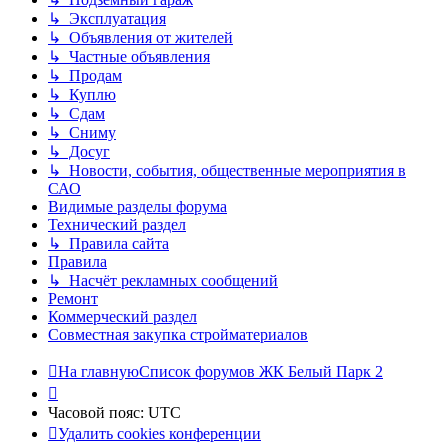
↳ Эксплуатация
↳ Объявления от жителей
↳ Частные объявления
↳ Продам
↳ Куплю
↳ Сдам
↳ Сниму
↳ Досуг
↳ Новости, события, общественные мероприятия в
САО
Видимые разделы форума
Технический раздел
↳ Правила сайта
Правила
↳ Насчёт рекламных сообщений
Ремонт
Коммерческий раздел
Совместная закупка стройматериалов
На главную
Список форумов ЖК Белый Парк 2
Часовой пояс:
UTC
Удалить cookies конференции