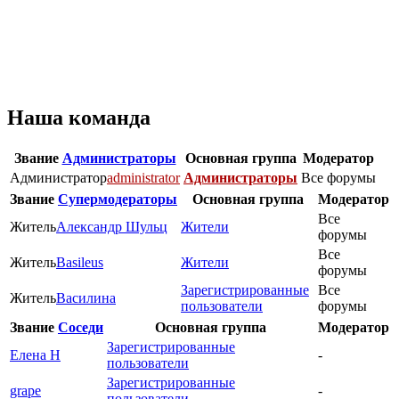
Наша команда
Звание
Администраторы
Основная группа
Модератор
Администратор
administrator
Администраторы
Все форумы
Звание
Супермодераторы
Основная группа
Модератор
Все
Житель
Александр Шульц
Жители
форумы
Все
Житель
Basileus
Жители
форумы
Зарегистрированные
Все
Житель
Василина
пользователи
форумы
Звание
Соседи
Основная группа
Модератор
Зарегистрированные
Елена Н
-
пользователи
Зарегистрированные
grape
-
пользователи