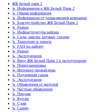
ЖК Белый парк 2
↳ Информация о ЖК Белый Парк 2
↳ Общая информация
↳ Информация от управляющей компании
↳ Благоустройство ЖК Белый Парк 2
↳ Разное
↳ Инфраструктура района
↳ Сады, школы, кружки, секции
↳ Транспорт и дороги
↳ FAQ по району
↳ Разное
↳ Эксплуатация
↳ Ввод ЖК Белый Парк 2 в эксплуатацию
↳ Перепланировка
↳ Интернет провайдеры
↳ Подземный гараж
↳ Эксплуатация
↳ Объявления от жителей
↳ Частные объявления
↳ Продам
↳ Куплю
↳ Сдам
↳ Сниму