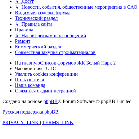
↳ Досуг
↳ Новости, события, общественные мероприятия в САО
Видимые разделы форума
Технический раздел
↳ Правила сайта
Правила
↳ Насчёт рекламных сообщений
Ремонт
Коммерческий раздел
Совместная закупка стройматериалов
На главную
Список форумов ЖК Белый Парк 2
Часовой пояс:
UTC
Удалить cookies конференции
Пользователи
Наша команда
Связаться с администрацией
Создано на основе
phpBB
® Forum Software © phpBB Limited
Русская поддержка phpBB
PRIVACY_LINK
|
TERMS_LINK