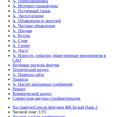
↳ Перепланировка
↳ Интернет провайдеры
↳ Подземный гараж
↳ Эксплуатация
↳ Объявления от жителей
↳ Частные объявления
↳ Продам
↳ Куплю
↳ Сдам
↳ Сниму
↳ Досуг
↳ Новости, события, общественные мероприятия в
САО
Видимые разделы форума
Технический раздел
↳ Правила сайта
Правила
↳ Насчёт рекламных сообщений
Ремонт
Коммерческий раздел
Совместная закупка стройматериалов
На главную
Список форумов ЖК Белый Парк 2
Часовой пояс:
UTC
Удалить cookies конференции