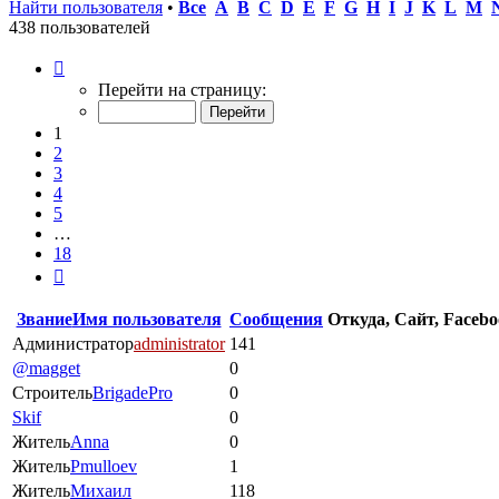
Найти пользователя
•
Все
A
B
C
D
E
F
G
H
I
J
K
L
M
438 пользователей
Страница
1
Перейти на страницу:
из
18
1
2
3
4
5
…
18
След.
Звание
Имя пользователя
Сообщения
Откуда, Сайт, Faceboo
Администратор
administrator
141
@magget
0
Строитель
BrigadePro
0
Skif
0
Житель
Anna
0
Житель
Pmulloev
1
Житель
Михаил
118