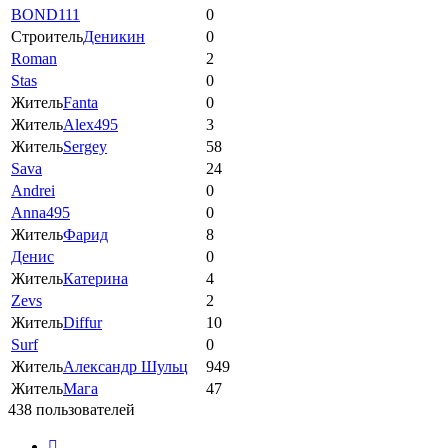
BOND111
0
Строитель
Деникин
0
Roman
2
Stas
0
Житель
Fanta
0
Житель
Alex495
3
Житель
Sergey
58
Sava
24
Andrei
0
Anna495
0
Житель
Фарид
8
Денис
0
Житель
Катерина
4
Zevs
2
Житель
Diffur
10
Surf
0
Житель
Александр Шульц
949
Житель
Магa
47
438 пользователей
Страница