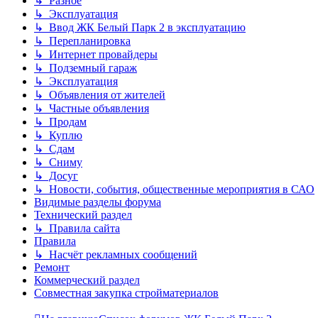
↳ Разное
↳ Эксплуатация
↳ Ввод ЖК Белый Парк 2 в эксплуатацию
↳ Перепланировка
↳ Интернет провайдеры
↳ Подземный гараж
↳ Эксплуатация
↳ Объявления от жителей
↳ Частные объявления
↳ Продам
↳ Куплю
↳ Сдам
↳ Сниму
↳ Досуг
↳ Новости, события, общественные мероприятия в САО
Видимые разделы форума
Технический раздел
↳ Правила сайта
Правила
↳ Насчёт рекламных сообщений
Ремонт
Коммерческий раздел
Совместная закупка стройматериалов