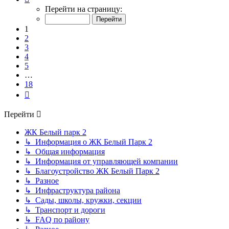
1
Перейти на страницу:
из
18
1
2
3
4
5
…
18
След.
Перейти
ЖК Белый парк 2
↳ Информация о ЖК Белый Парк 2
↳ Общая информация
↳ Информация от управляющей компании
↳ Благоустройство ЖК Белый Парк 2
↳ Разное
↳ Инфраструктура района
↳ Сады, школы, кружки, секции
↳ Транспорт и дороги
↳ FAQ по району