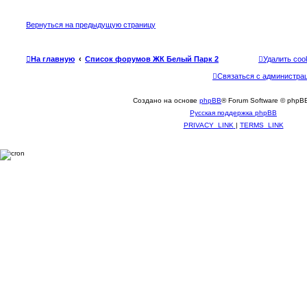
Вернуться на предыдущую страницу
На главную
Список форумов ЖК Белый Парк 2
Удалить coo
Связаться с администра
Создано на основе
phpBB
® Forum Software © phpBB
Русская поддержка phpBB
PRIVACY_LINK
|
TERMS_LINK