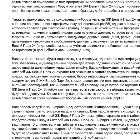
автоматически присвоенные вам программным обеспечением phpBB. Третья co
одной из тем конференции «Форум жителей ЖК Белый Парк 2» и будет исполь
прочтённых вами темах, повышая таким образом удобство работы с форумам
Также во время просмотра конференции «Форум жителей ЖК Белый Парк 2» мы
внешние по отношению к программному обеспечению phpBB, однако они выходя
которого является рассмотрение страниц, созданных исключительно програм
источником получения вашей информации являются данные, которые вы отпр
могут быть, но не исчерпываются, следующие данные: сообщения, размещённы
дальнейшем «анонимные сообщения»), данные, указанные при регистрации в
Белый Парк 2» (в дальнейшем «ваша учётная запись») и сообщения, оставлен
авторизации (в дальнейшем «ваши сообщения»).
Ваша учётная запись будет содержать, как минимум, однозначно идентифици
пользователя»), индивидуальный пароль для входа под вашей учётной запись
адрес email (в дальнейшем «ваш адрес email»). Ваша информация из вашей у
жителей ЖК Белый Парк 2» охраняется законами о защите компьютерной инфо
предоставляющей нам услуги хостинга. Любая информация, запрашиваемая пр
«Форум жителей ЖК Белый Парк 2», кроме вашего имени пользователя, вашего 
быть как необходимой, так и необязательной ко вводу, на усмотрение админи
ЖК Белый Парк 2». В любом случае у вас есть возможность выбрать, какая и
будет общедоступна. Кроме того, у вас есть возможность согласиться/отказат
автоматически сгенерированных программным обеспечением phpBB.
Ваш пароль надёжно зашифрован (односторонним хэшированием). Однако не р
самый пароль, регистрируясь на других сайтах. Ваш пароль является средств
форумах «Форум жителей ЖК Белый Парк 2», пожалуйста, храните его в тайне, 
представители «Форум жителей ЖК Белый Парк 2», ни phpBB Limited, ни другое
ваш пароль. В случае, если вы забудете ваш пароль к вашей учётной записи,
функцией восстановления пароля «Забыли пароль?», предусмотренной прогр
будет необходимо ввести ваше имя пользователя и ваш адрес email, после че
сгенерирует вам новый пароль для вашей учётной записи.