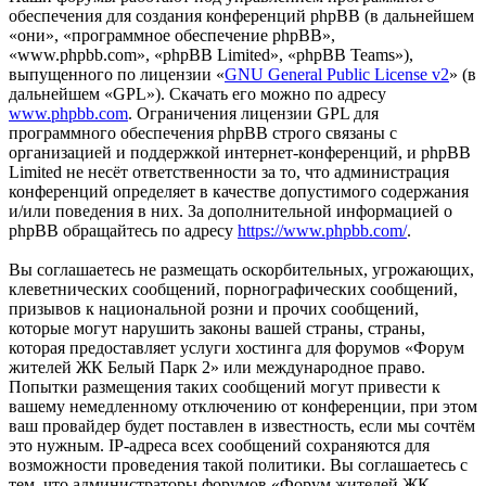
обеспечения для создания конференций phpBB (в дальнейшем
«они», «программное обеспечение phpBB»,
«www.phpbb.com», «phpBB Limited», «phpBB Teams»),
выпущенного по лицензии «
GNU General Public License v2
» (в
дальнейшем «GPL»). Скачать его можно по адресу
www.phpbb.com
. Ограничения лицензии GPL для
программного обеспечения phpBB строго связаны с
организацией и поддержкой интернет-конференций, и phpBB
Limited не несёт ответственности за то, что администрация
конференций определяет в качестве допустимого содержания
и/или поведения в них. За дополнительной информацией о
phpBB обращайтесь по адресу
https://www.phpbb.com/
.
Вы соглашаетесь не размещать оскорбительных, угрожающих,
клеветнических сообщений, порнографических сообщений,
призывов к национальной розни и прочих сообщений,
которые могут нарушить законы вашей страны, страны,
которая предоставляет услуги хостинга для форумов «Форум
жителей ЖК Белый Парк 2» или международное право.
Попытки размещения таких сообщений могут привести к
вашему немедленному отключению от конференции, при этом
ваш провайдер будет поставлен в известность, если мы сочтём
это нужным. IP-адреса всех сообщений сохраняются для
возможности проведения такой политики. Вы соглашаетесь с
тем, что администраторы форумов «Форум жителей ЖК