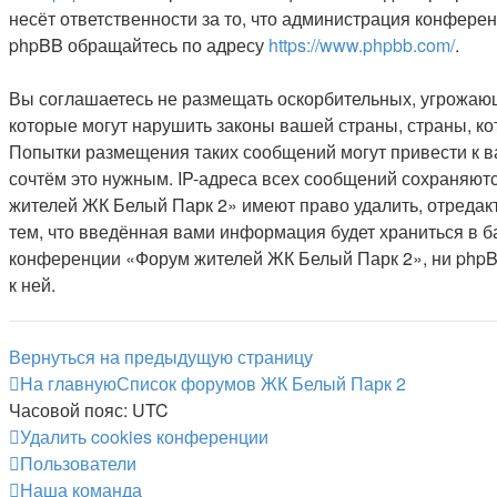
несёт ответственности за то, что администрация конфере
phpBB обращайтесь по адресу
https://www.phpbb.com/
.
Вы соглашаетесь не размещать оскорбительных, угрожающ
которые могут нарушить законы вашей страны, страны, к
Попытки размещения таких сообщений могут привести к в
сочтём это нужным. IP-адреса всех сообщений сохраняют
жителей ЖК Белый Парк 2» имеют право удалить, отредакт
тем, что введённая вами информация будет храниться в б
конференции «Форум жителей ЖК Белый Парк 2», ни phpBB 
к ней.
Вернуться на предыдущую страницу
На главную
Список форумов ЖК Белый Парк 2
Часовой пояс:
UTC
Удалить cookies конференции
Пользователи
Наша команда