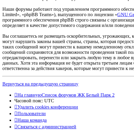
Наши форумы работают под управлением программного обеспе
Limited», «phpBB Teams»), выпущенного по лицензии «
GNU Gen
программного обеспечения phpBB строго связаны с организаци
определяет в качестве допустимого содержания и/или поведен
Вы соглашаетесь не размещать оскорбительных, угрожающих, 
могут нарушить законы вашей страны, страны, которая предо
таких сообщений могут привести к вашему немедленному отклю
сообщений сохраняются для возможности проведения такой по
отредактировать, перенести или закрыть любую тему в любое в
данных. Хотя эта информация не будет открыта третьим лицам
ответственна за действия хакеров, которые могут привести к 
Вернуться на предыдущую страницу
На главную
Список форумов ЖК Белый Парк 2
Часовой пояс:
UTC
Удалить cookies конференции
Пользователи
Наша команда
Связаться с администрацией