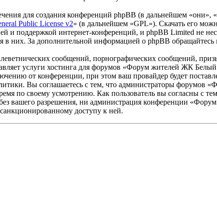
чения для создания конференций phpBB (в дальнейшем «они», 
eral Public License v2
» (в дальнейшем «GPL»). Скачать его мож
ей и поддержкой интернет-конференций, и phpBB Limited не нес
ия в них. За дополнительной информацией о phpBB обращайтесь
клеветнических сообщений, порнографических сообщений, приз
ставляет услуги хостинга для форумов «Форум жителей ЖК Белы
чению от конференции, при этом ваш провайдер будет поставлен
литики. Вы соглашаетесь с тем, что администраторы форумов «
ремя по своему усмотрению. Как пользователь вы согласны с тем
 без вашего разрешения, ни администрация конференции «Форум
несанкционированному доступу к ней.