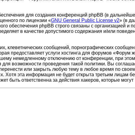
еспечения для создания конференций phpBB (в дальнейше
щенного по лицензии «
GNU General Public License v2
» (в д
ого обеспечения phpBB строго связаны с организацией и п
пределяет в качестве допустимого содержания и/или повед
х, клеветнических сообщений, порнографических сообщени
торая предоставляет услуги хостинга для форумов «Форум
шему немедленному отключению от конференции, при этом 
я для возможности проведения такой политики. Вы соглаша
перенести или закрыть любую тему в любое время по своему
х. Хотя эта информация не будет открыта третьим лицам 
жет быть ответственна за действия хакеров, которые могут