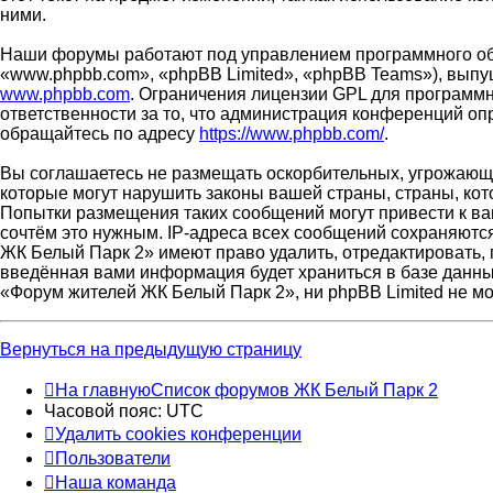
ними.
Наши форумы работают под управлением программного об
«www.phpbb.com», «phpBB Limited», «phpBB Teams»), выпу
www.phpbb.com
. Ограничения лицензии GPL для программн
ответственности за то, что администрация конференций о
обращайтесь по адресу
https://www.phpbb.com/
.
Вы соглашаетесь не размещать оскорбительных, угрожающи
которые могут нарушить законы вашей страны, страны, ко
Попытки размещения таких сообщений могут привести к ва
сочтём это нужным. IP-адреса всех сообщений сохраняютс
ЖК Белый Парк 2» имеют право удалить, отредактировать, 
введённая вами информация будет храниться в базе данны
«Форум жителей ЖК Белый Парк 2», ни phpBB Limited не мо
Вернуться на предыдущую страницу
На главную
Список форумов ЖК Белый Парк 2
Часовой пояс:
UTC
Удалить cookies конференции
Пользователи
Наша команда