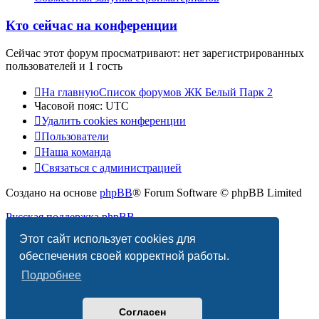
Кто сейчас на конференции
Сейчас этот форум просматривают: нет зарегистрированных
пользователей и 1 гость
На главную
Список форумов ЖК Белый Парк 2
Часовой пояс:
UTC
Удалить cookies конференции
Пользователи
Наша команда
Связаться с администрацией
Создано на основе
phpBB
® Forum Software © phpBB Limited
Русская поддержка phpBB
Этот сайт использует cookies для
PRIVACY_LINK
|
TERMS_LINK
обеспечения своей корректной работы.
Подробнее
Согласен