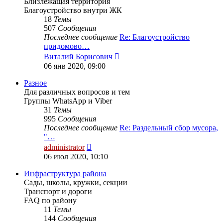
Близлежащая территория
Благоустройство внутри ЖК
18
Темы
507
Сообщения
Последнее сообщение
Re: Благоустройство
придомово…
Перейти
Виталий Борисович
к
06 янв 2020, 09:00
последнему
сообщению
Разное
Для различных вопросов и тем
Группы WhatsApp и Viber
31
Темы
995
Сообщения
Последнее сообщение
Re: Раздельный сбор мусора,
"…
Перейти
administrator
к
06 июл 2020, 10:10
последнему
сообщению
Инфраструктура района
Сады, школы, кружки, секции
Транспорт и дороги
FAQ по району
11
Темы
144
Сообщения