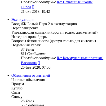
Последнее сообщение
Re: Начальные школы
Перейти
Olinda
к
21 окт 2018, 19:42
последнему
сообщению
Эксплуатация
Ввод ЖК Белый Парк 2 в эксплуатацию
Перепланировка
Управляющая компания (доступ только для жителей)
Интернет провайдеры
Вопросы безопасности (доступ только для жителей)
Подземный гараж
37
Темы
811
Сообщения
Последнее сообщение
Re: Коммунальные платежи!
Перейти
Василина
к
20 фев 2020, 07:06
последнему
сообщению
Объявления от жителей
Частные объявления
Продам
Куплю
Сдам
Сниму
28
Темы
53
Сообщения