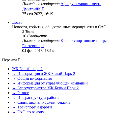
Последнее сообщение
Арендую машиноместо
Перейти
ДмитрийК
к
25 сен 2022, 16:19
последнему
сообщению
Досуг
Новости, события, общественные мероприятия в САО
3
Темы
10
Сообщения
Последнее сообщение
Бально-спортивные танцы
Перейти
Екатерина
к
04 фев 2018, 18:14
последнему
сообщению
Перейти
ЖК Белый парк 2
↳ Информация о ЖК Белый Парк 2
↳ Общая информация
↳ Информация от управляющей компании
↳ Благоустройство ЖК Белый Парк 2
↳ Разное
↳ Инфраструктура района
↳ Сады, школы, кружки, секции
↳ Транспорт и дороги
↳ FAQ по району