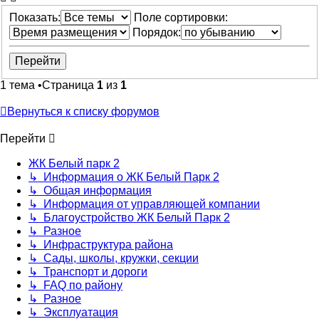
Показать:
Поле сортировки:
Порядок:
1 тема •Страница
1
из
1
Вернуться к списку форумов
Перейти
ЖК Белый парк 2
↳ Информация о ЖК Белый Парк 2
↳ Общая информация
↳ Информация от управляющей компании
↳ Благоустройство ЖК Белый Парк 2
↳ Разное
↳ Инфраструктура района
↳ Сады, школы, кружки, секции
↳ Транспорт и дороги
↳ FAQ по району
↳ Разное
↳ Эксплуатация