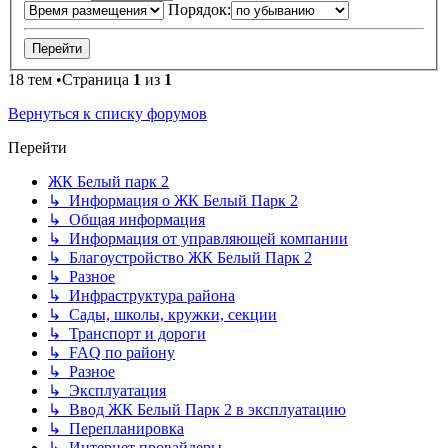
Порядок:
18 тем •Страница
1
из
1
Вернуться к списку форумов
Перейти
ЖК Белый парк 2
↳ Информация о ЖК Белый Парк 2
↳ Общая информация
↳ Информация от управляющей компании
↳ Благоустройство ЖК Белый Парк 2
↳ Разное
↳ Инфраструктура района
↳ Сады, школы, кружки, секции
↳ Транспорт и дороги
↳ FAQ по району
↳ Разное
↳ Эксплуатация
↳ Ввод ЖК Белый Парк 2 в эксплуатацию
↳ Перепланировка
↳ Интернет провайдеры