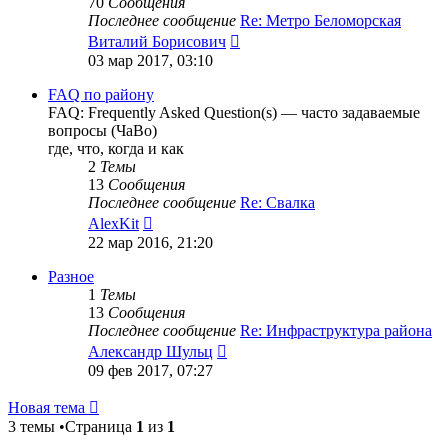
70
Сообщения
Последнее сообщение
Re: Метро Беломорская
Перейти
Виталий Борисович
к
03 мар 2017, 03:10
последнему
сообщению
FAQ по району
FAQ: Frequently Asked Question(s) — часто задаваемые
вопросы (ЧаВо)
где, что, когда и как
2
Темы
13
Сообщения
Последнее сообщение
Re: Свалка
Перейти
AlexKit
к
22 мар 2016, 21:20
последнему
сообщению
Разное
1
Темы
13
Сообщения
Последнее сообщение
Re: Инфраструктура района
Перейти
Александр Шульц
к
09 фев 2017, 07:27
последнему
сообщению
Новая тема
3 темы •Страница
1
из
1