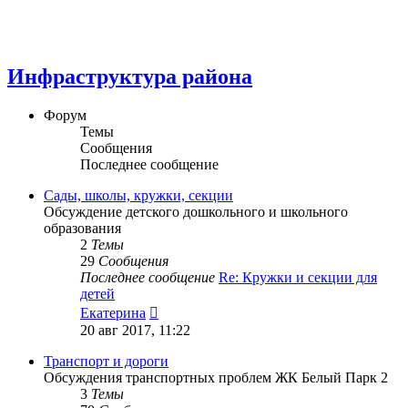
Инфраструктура района
Форум
Темы
Сообщения
Последнее сообщение
Сады, школы, кружки, секции
Обсуждение детского дошкольного и школьного
образования
2
Темы
29
Сообщения
Последнее сообщение
Re: Кружки и секции для
детей
Перейти
Екатерина
к
20 авг 2017, 11:22
последнему
сообщению
Транспорт и дороги
Обсуждения транспортных проблем ЖК Белый Парк 2
3
Темы