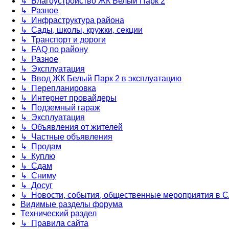
↳ Благоустройство ЖК Белый Парк 2
↳ Разное
↳ Инфраструктура района
↳ Сады, школы, кружки, секции
↳ Транспорт и дороги
↳ FAQ по району
↳ Разное
↳ Эксплуатация
↳ Ввод ЖК Белый Парк 2 в эксплуатацию
↳ Перепланировка
↳ Интернет провайдеры
↳ Подземный гараж
↳ Эксплуатация
↳ Объявления от жителей
↳ Частные объявления
↳ Продам
↳ Куплю
↳ Сдам
↳ Сниму
↳ Досуг
↳ Новости, события, общественные мероприятия в 
Видимые разделы форума
Технический раздел
↳ Правила сайта