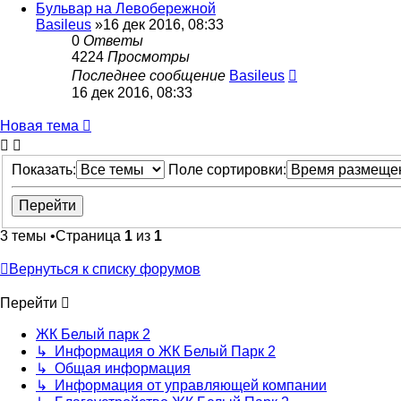
Бульвар на Левобережной
Basileus
»16 дек 2016, 08:33
0
Ответы
4224
Просмотры
Последнее сообщение
Basileus
16 дек 2016, 08:33
Новая тема
Показать:
Поле сортировки:
3 темы •Страница
1
из
1
Вернуться к списку форумов
Перейти
ЖК Белый парк 2
↳ Информация о ЖК Белый Парк 2
↳ Общая информация
↳ Информация от управляющей компании