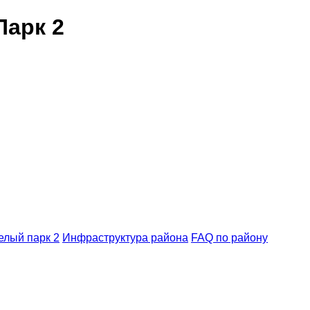
арк 2
елый парк 2
Инфраструктура района
FAQ по району