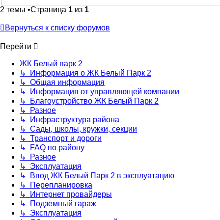
2 темы •Страница
1
из
1
Вернуться к списку форумов
Перейти
ЖК Белый парк 2
↳ Информация о ЖК Белый Парк 2
↳ Общая информация
↳ Информация от управляющей компании
↳ Благоустройство ЖК Белый Парк 2
↳ Разное
↳ Инфраструктура района
↳ Сады, школы, кружки, секции
↳ Транспорт и дороги
↳ FAQ по району
↳ Разное
↳ Эксплуатация
↳ Ввод ЖК Белый Парк 2 в эксплуатацию
↳ Перепланировка
↳ Интернет провайдеры
↳ Подземный гараж
↳ Эксплуатация