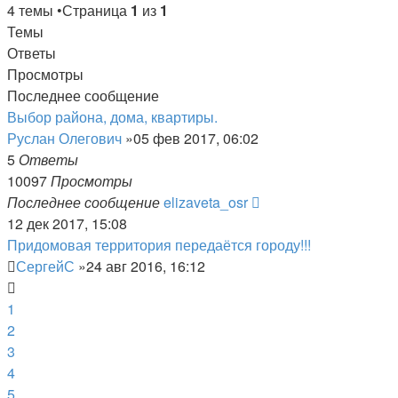
сообщению
4 темы •Страница
1
из
1
Темы
Ответы
Просмотры
Последнее сообщение
Выбор района, дома, квартиры.
Руслан Олегович
»05 фев 2017, 06:02
5
Ответы
10097
Просмотры
Последнее сообщение
elizaveta_osr
12 дек 2017, 15:08
Придомовая территория передаётся городу!!!
СергейС
»24 авг 2016, 16:12
1
2
3
4
5