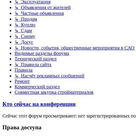
↳ Эксплуатация
↳ Объявления от жителей
↳ Частные объявления
↳ Продам
↳ Куплю
↳ Сдам
↳ Сниму
↳ Досуг
↳ Новости, события, общественные мероприятия в САО
Видимые разделы форума
Технический раздел
↳ Правила сайта
Правила
↳ Насчёт рекламных сообщений
Ремонт
Коммерческий раздел
Совместная закупка стройматериалов
Кто сейчас на конференции
Сейчас этот форум просматривают: нет зарегистрированных пол
Права доступа