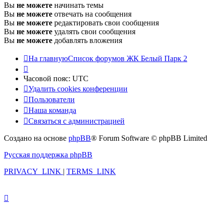
Вы
не можете
начинать темы
Вы
не можете
отвечать на сообщения
Вы
не можете
редактировать свои сообщения
Вы
не можете
удалять свои сообщения
Вы
не можете
добавлять вложения
На главную
Список форумов ЖК Белый Парк 2
Часовой пояс:
UTC
Удалить cookies конференции
Пользователи
Наша команда
Связаться с администрацией
Создано на основе
phpBB
® Forum Software © phpBB Limited
Русская поддержка phpBB
PRIVACY_LINK
|
TERMS_LINK