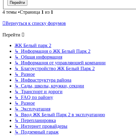
4 темы •Страница
1
из
1
Вернуться к списку форумов
Перейти
ЖК Белый парк 2
↳ Информация о ЖК Белый Парк 2
↳ Общая информация
↳ Информация от управляющей компании
↳ Благоустройство ЖК Белый Парк 2
↳ Разное
↳ Инфраструктура района
↳ Сады, школы, кружки, секции
↳ Транспорт и дороги
↳ FAQ по району
↳ Разное
↳ Эксплуатация
↳ Ввод ЖК Белый Парк 2 в эксплуатацию
↳ Перепланировка
↳ Интернет провайдеры
↳ Подземный гараж