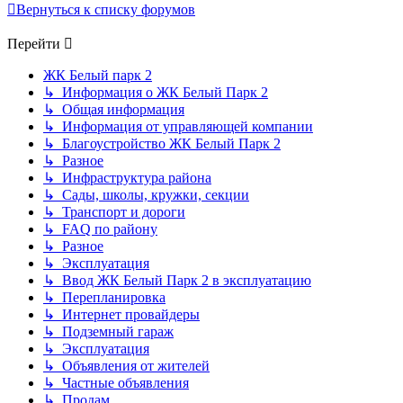
Вернуться к списку форумов
Перейти
ЖК Белый парк 2
↳ Информация о ЖК Белый Парк 2
↳ Общая информация
↳ Информация от управляющей компании
↳ Благоустройство ЖК Белый Парк 2
↳ Разное
↳ Инфраструктура района
↳ Сады, школы, кружки, секции
↳ Транспорт и дороги
↳ FAQ по району
↳ Разное
↳ Эксплуатация
↳ Ввод ЖК Белый Парк 2 в эксплуатацию
↳ Перепланировка
↳ Интернет провайдеры
↳ Подземный гараж
↳ Эксплуатация
↳ Объявления от жителей
↳ Частные объявления
↳ Продам