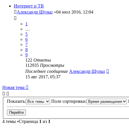
Интернет и ТВ
Александр Шульц
»04 июл 2016, 12:04
1
…
5
6
7
8
9
122
Ответы
112935
Просмотры
Последнее сообщение
Александр Шульц
15 авг 2017, 05:37
Новая тема
Показать:
Поле сортировки:
4 темы •Страница
1
из
1