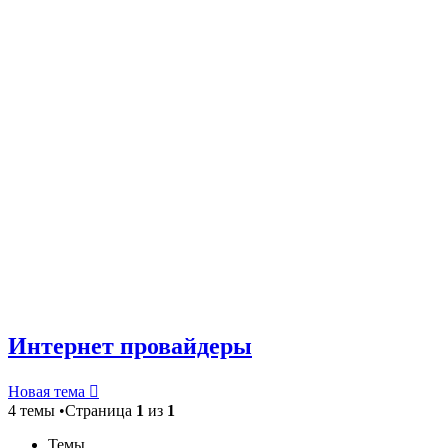
Интернет провайдеры
Новая тема
4 темы •Страница
1
из
1
Темы