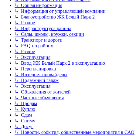
↳ Общая информация
↳ Информация от управляющей компании
↳ Благоустройство ЖК Белый Парк 2
↳ Разное
↳ Инфраструктура района
↳ Сады, школы, кружки, секции
↳ Транспорт и дороги
↳ FAQ по району
↳ Разное
↳ Эксплуатация
↳ Ввод ЖК Белый Парк 2 в эксплуатацию
↳ Перепланировка
↳ Интернет провайдеры
↳ Подземный гараж
↳ Эксплуатация
↳ Объявления от жителей
↳ Частные объявления
↳ Продам
↳ Куплю
↳ Сдам
↳ Сниму
↳ Досуг
↳ Новости, события, общественные мероприятия в САО