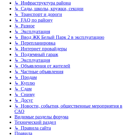
↳ Инфраструктура района
↳ Сады, школы, кружки, секции
↳ Транспорт и дороги
↳ FAQ по району
↳ Разное
↳ Эксплуатация
↳ Ввод ЖК Белый Парк 2 в эксплуатацию
↳ Перепланировка
↳ Интернет провайдеры
↳ Подземный гараж
↳ Эксплуатация
↳ Объявления от жителей
↳ Частные объявления
↳ Продам
↳ Куплю
↳ Сдам
↳ Сниму
↳ Досуг
↳ Новости, события, общественные мероприятия в
САО
Видимые разделы форума
Технический раздел
↳ Правила сайта
Правила