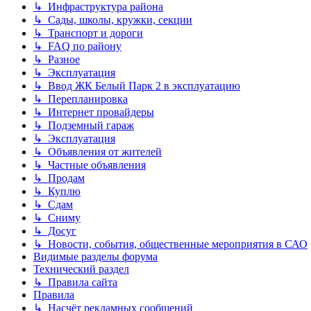
↳ Инфраструктура района
↳ Сады, школы, кружки, секции
↳ Транспорт и дороги
↳ FAQ по району
↳ Разное
↳ Эксплуатация
↳ Ввод ЖК Белый Парк 2 в эксплуатацию
↳ Перепланировка
↳ Интернет провайдеры
↳ Подземный гараж
↳ Эксплуатация
↳ Объявления от жителей
↳ Частные объявления
↳ Продам
↳ Куплю
↳ Сдам
↳ Сниму
↳ Досуг
↳ Новости, события, общественные мероприятия в САО
Видимые разделы форума
Технический раздел
↳ Правила сайта
Правила
↳ Насчёт рекламных сообщений