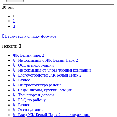
30 тем
1
2
След.
Вернуться к списку форумов
Перейти
ЖК Белый парк 2
↳ Информация о ЖК Белый Парк 2
↳ Общая информация
↳ Информация от управляющей компании
↳ Благоустройство ЖК Белый Парк 2
↳ Разное
↳ Инфраструктура района
↳ Сады, школы, кружки, секции
↳ Транспорт и дороги
↳ FAQ по району
↳ Разное
↳ Эксплуатация
↳ Ввод ЖК Белый Парк 2 в эксплуатацию