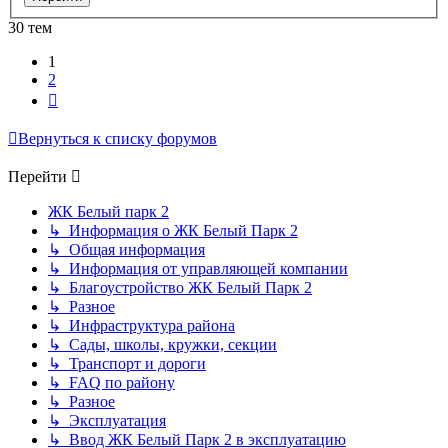
30 тем
1
2
След.
Вернуться к списку форумов
Перейти
ЖК Белый парк 2
↳ Информация о ЖК Белый Парк 2
↳ Общая информация
↳ Информация от управляющей компании
↳ Благоустройство ЖК Белый Парк 2
↳ Разное
↳ Инфраструктура района
↳ Сады, школы, кружки, секции
↳ Транспорт и дороги
↳ FAQ по району
↳ Разное
↳ Эксплуатация
↳ Ввод ЖК Белый Парк 2 в эксплуатацию