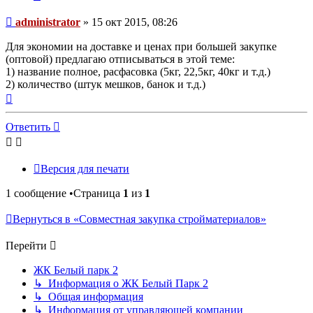
Сообщение
administrator
»
15 окт 2015, 08:26
Для экономии на доставке и ценах при большей закупке
(оптовой) предлагаю отписываться в этой теме:
1) название полное, расфасовка (5кг, 22,5кг, 40кг и т.д.)
2) количество (штук мешков, банок и т.д.)
Вернуться
к
началу
Ответить
Версия для печати
1 сообщение •Страница
1
из
1
Вернуться в «Совместная закупка стройматериалов»
Перейти
ЖК Белый парк 2
↳ Информация о ЖК Белый Парк 2
↳ Общая информация
↳ Информация от управляющей компании