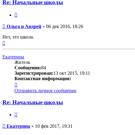
Ольга
Re: Начальные школы
и
Андрей
Цитата
Сообщение
Ольга и Андрей
»
06 дек 2016, 18:26
Нет, это школа.
Вернуться
к
началу
Екатерина
Житель
Сообщения:
84
Зарегистрирован:
13 окт 2015, 19:11
Контактная информация:
Контактная
информация
Отправить личное сообщение
пользователя
Екатерина
Re: Начальные школы
Цитата
Сообщение
Екатерина
»
10 фев 2017, 19:31