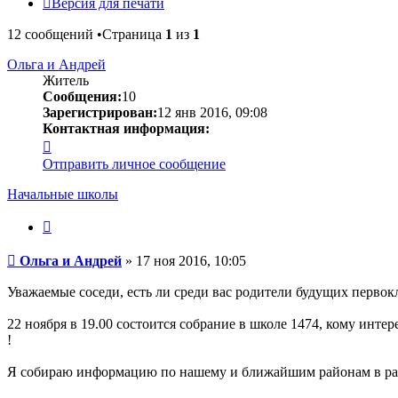
Версия для печати
12 сообщений •Страница
1
из
1
Ольга и Андрей
Житель
Сообщения:
10
Зарегистрирован:
12 янв 2016, 09:08
Контактная информация:
Контактная
информация
Отправить личное сообщение
пользователя
Ольга
Начальные школы
и
Андрей
Цитата
Сообщение
Ольга и Андрей
»
17 ноя 2016, 10:05
Уважаемые соседи, есть ли среди вас родители будущих перво
22 ноября в 19.00 состоится собрание в школе 1474, кому инте
!
Я собираю информацию по нашему и ближайшим районам в ради