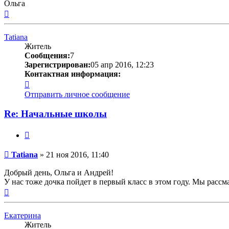
Ольга
Вернуться
к
началу
Tatiana
Житель
Сообщения:
7
Зарегистрирован:
05 апр 2016, 12:23
Контактная информация:
Контактная
информация
Отправить личное сообщение
пользователя
Tatiana
Re: Начальные школы
Цитата
Сообщение
Tatiana
»
21 ноя 2016, 11:40
Добрый день, Ольга и Андрей!
У нас тоже дочка пойдет в первый класс в этом году. Мы рассм
Вернуться
к
началу
Екатерина
Житель