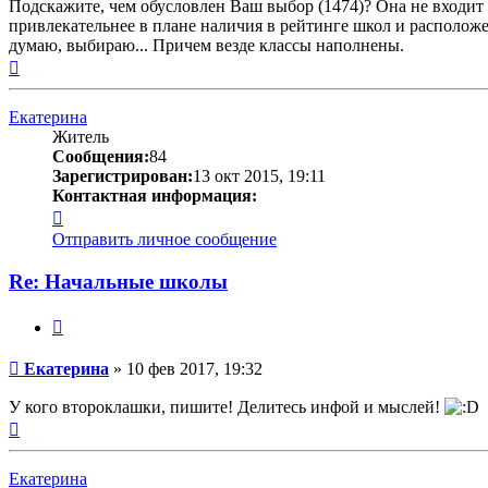
Подскажите, чем обусловлен Ваш выбор (1474)? Она не входит в
привлекательнее в плане наличия в рейтинге школ и расположена 
думаю, выбираю... Причем везде классы наполнены.
Вернуться
к
началу
Екатерина
Житель
Сообщения:
84
Зарегистрирован:
13 окт 2015, 19:11
Контактная информация:
Контактная
информация
Отправить личное сообщение
пользователя
Екатерина
Re: Начальные школы
Цитата
Сообщение
Екатерина
»
10 фев 2017, 19:32
У кого второклашки, пишите! Делитесь инфой и мыслей!
Вернуться
к
началу
Екатерина