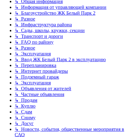
↳ Общая информация
↳ Информация от управляющей компании
↳ Благоустройство ЖК Белый Парк 2
↳ Разное
↳ Инфраструктура района
↳ Сады, школы, кружки, секции
↳ Транспорт и дороги
↳ FAQ по району
↳ Разное
↳ Эксплуатация
↳ Ввод ЖК Белый Парк 2 в эксплуатацию
↳ Перепланировка
↳ Интернет провайдеры
↳ Подземный гараж
↳ Эксплуатация
↳ Объявления от жителей
↳ Частные объявления
↳ Продам
↳ Куплю
↳ Сдам
↳ Сниму
↳ Досуг
↳ Новости, события, общественные мероприятия в
САО